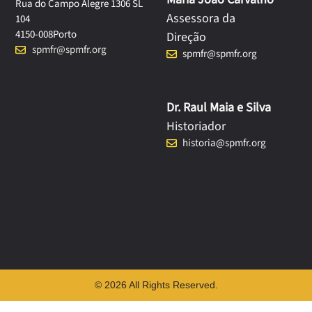
Rua do Campo Alegre 1306 SL
Assessora da
104
4150-008
Porto
Direção
spmfr@spmfr.org
spmfr@spmfr.org
Dr. Raul Maia e Silva
Historiador
historia@spmfr.org
© 2026 All Rights Reserved.