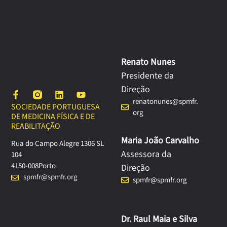
Renato Nunes
Presidente da
Direção
renatonunes@spmfr.
SOCIEDADE PORTUGUESA
org
DE MEDICINA FÍSICA E DE
REABILITAÇÃO
Maria João Carvalho
Rua do Campo Alegre 1306 SL
Assessora da
104
4150-008
Porto
Direção
spmfr@spmfr.org
spmfr@spmfr.org
Dr. Raul Maia e Silva