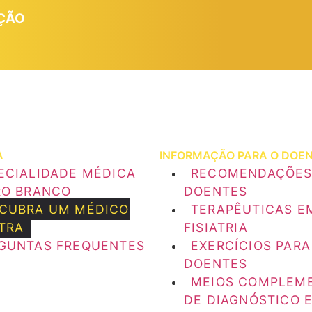
AÇÃO
A
INFORMAÇÃO PARA O DOE
ECIALIDADE MÉDICA
RECOMENDAÇÕES
RO BRANCO
DOENTES
CUBRA UM MÉDICO
TERAPÊUTICAS E
ATRA
FISIATRIA
GUNTAS FREQUENTES
EXERCÍCIOS PARA
DOENTES
MEIOS COMPLEM
DE DIAGNÓSTICO 