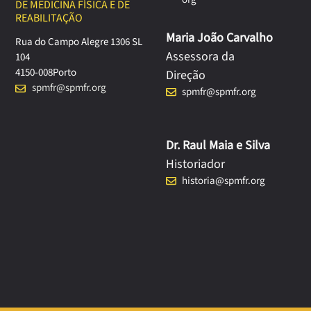
DE MEDICINA FÍSICA E DE
REABILITAÇÃO
Maria João Carvalho
Rua do Campo Alegre 1306 SL
Assessora da
104
4150-008
Porto
Direção
spmfr@spmfr.org
spmfr@spmfr.org
Dr. Raul Maia e Silva
Historiador
historia@spmfr.org