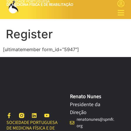
SOCIEDADE PORTUGUESA
DE MEDICINA FÍSICA E DE REABILITAÇÃO
Register
[ultimatemember form_id=”5947″]
Renato Nunes
Presidente da
Direção
renatonunes@spmfr.
SOCIEDADE PORTUGUESA
org
DE MEDICINA FÍSICA E DE