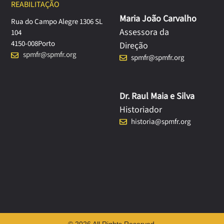
REABILITAÇÃO
Maria João Carvalho
Rua do Campo Alegre 1306 SL
Assessora da
104
4150-008
Porto
Direção
spmfr@spmfr.org
spmfr@spmfr.org
Dr. Raul Maia e Silva
Historiador
historia@spmfr.org
© 2026 All Rights Reserved.