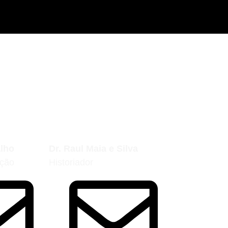
alho
Dr. Raul Maia e Silva
eção
Historiador