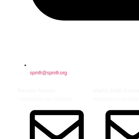
spmfr@spmfr.org
Renato Nunes
Maria João Carv
Presidente da Direção
Assessora da Dir