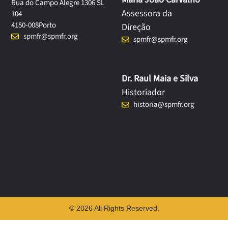
Rua do Campo Alegre 1306 SL
Assessora da
104
4150-008
Porto
Direção
spmfr@spmfr.org
spmfr@spmfr.org
Dr. Raul Maia e Silva
Historiador
historia@spmfr.org
© 2026 All Rights Reserved.