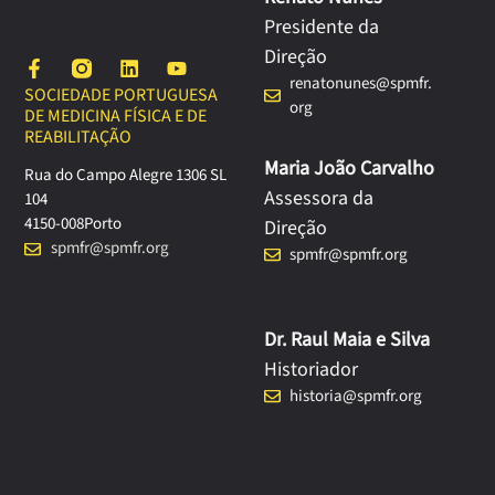
Presidente da
Direção
renatonunes@spmfr.
SOCIEDADE PORTUGUESA
org
DE MEDICINA FÍSICA E DE
REABILITAÇÃO
Maria João Carvalho
Rua do Campo Alegre 1306 SL
Assessora da
104
4150-008
Porto
Direção
spmfr@spmfr.org
spmfr@spmfr.org
Dr. Raul Maia e Silva
Historiador
historia@spmfr.org